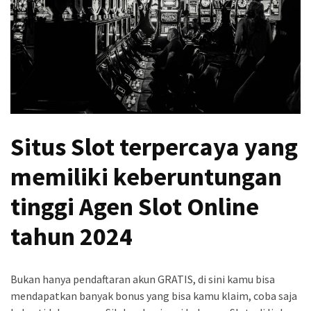
Situs
Slot
Online
Gacor
dengan
RTP
Live
Situs Slot terpercaya yang
Tinggi:
Buka
memiliki keberuntungan
Peluang
Menang
tinggi Agen Slot Online
Lebih
tahun 2024
Besar
Situs
Slot
Bukan hanya pendaftaran akun GRATIS, di sini kamu bisa
Online
mendapatkan banyak bonus yang bisa kamu klaim, coba saja
Terpercaya