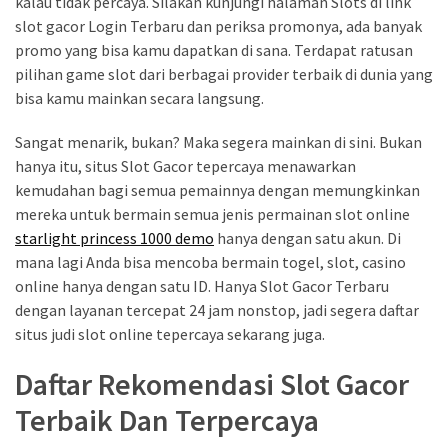
kalau tidak percaya. Silakan kunjungi halaman Slots di link
dengan
slot gacor Login Terbaru dan periksa promonya, ada banyak
Peluang
promo yang bisa kamu dapatkan di sana. Terdapat ratusan
Menang
pilihan game slot dari berbagai provider terbaik di dunia yang
Tinggi
bisa kamu mainkan secara langsung.
Menjelajahi
Sangat menarik, bukan? Maka segera mainkan di sini. Bukan
Promosi
hanya itu, situs Slot Gacor tepercaya menawarkan
Kasino
kemudahan bagi semua pemainnya dengan memungkinkan
Terbaik
mereka untuk bermain semua jenis permainan slot online
untuk
starlight princess 1000 demo
hanya dengan satu akun. Di
Pemain
mana lagi Anda bisa mencoba bermain togel, slot, casino
Daring
online hanya dengan satu ID. Hanya Slot Gacor Terbaru
dengan layanan tercepat 24 jam nonstop, jadi segera daftar
Daftar
situs judi slot online tepercaya sekarang juga.
Situs
Daftar Rekomendasi Slot Gacor
Judi
Slot
Terbaik Dan Terpercaya
Gacor