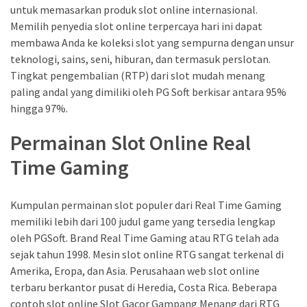
untuk memasarkan produk slot online internasional.
Memilih penyedia slot online terpercaya hari ini dapat
membawa Anda ke koleksi slot yang sempurna dengan unsur
teknologi, sains, seni, hiburan, dan termasuk perslotan.
Tingkat pengembalian (RTP) dari slot mudah menang
paling andal yang dimiliki oleh PG Soft berkisar antara 95%
hingga 97%.
Permainan Slot Online Real
Time Gaming
Kumpulan permainan slot populer dari Real Time Gaming
memiliki lebih dari 100 judul game yang tersedia lengkap
oleh PGSoft. Brand Real Time Gaming atau RTG telah ada
sejak tahun 1998. Mesin slot online RTG sangat terkenal di
Amerika, Eropa, dan Asia. Perusahaan web slot online
terbaru berkantor pusat di Heredia, Costa Rica. Beberapa
contoh slot online Slot Gacor Gampang Menang dari RTG