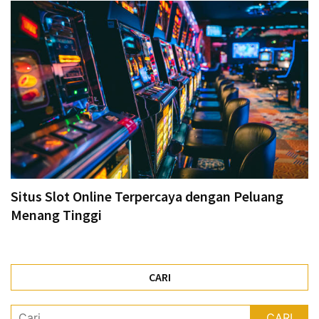
Situs Slot Online Terpercaya dengan Peluang
Menang Tinggi
CARI
Cari