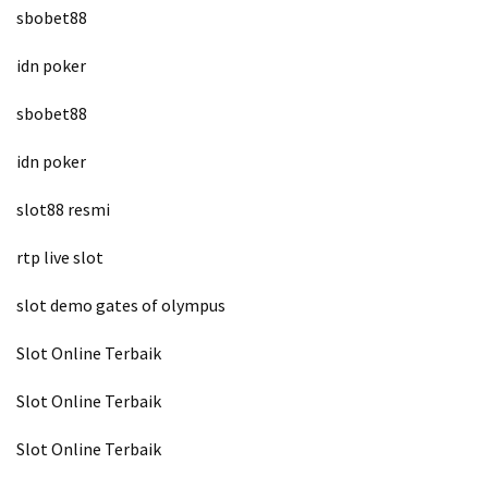
sbobet88
idn poker
sbobet88
idn poker
slot88 resmi
rtp live slot
slot demo gates of olympus
Slot Online Terbaik
Slot Online Terbaik
Slot Online Terbaik